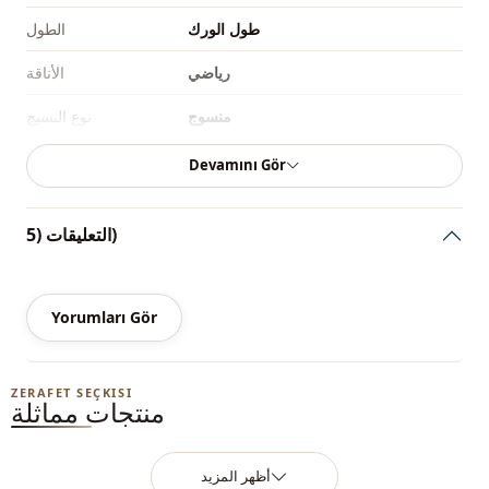
طول الورك
الطول
رياضي
الأناقة
منسوج
نوع النسيج
رفيع
السماكة
Devamını Gör
قالب عريض
القالب
التعليقات (5)
كم طويل
تفاصيل الكم
مستقيم
تفاصيل
Yorumları Gör
يومي
الاستخدام
ZERAFET SEÇKISI
منتجات مماثلة
أظهر المزيد