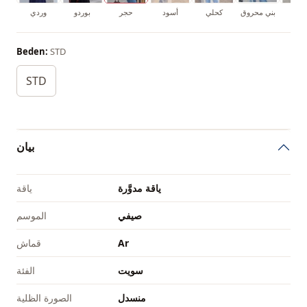
اكي
بني محروق
كحلي
أسود
حجر
بوردو
وردي
Beden:
STD
STD
بيان
ياقة مدوَّرة
ياقة
صيفي
الموسم
Ar
قماش
سويت
الفئة
منسدل
الصورة الظلية