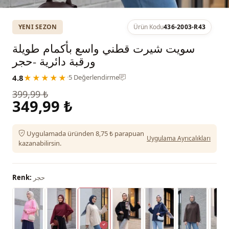
YENI SEZON
Ürün Kodu
436-2003-R43
سويت شيرت قطني واسع بأكمام طويلة
ورقبة دائرية -حجر
4.8
★★★★★
·
5 Değerlendirme
399,99 ₺
349,99 ₺
Uygulamada üründen 8,75 ₺ parapuan
Uygulama Ayrıcalıkları
kazanabilirsin.
حجر
Renk: