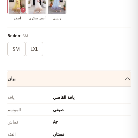
ريشي
أبيض سكري
أصفر
Beden:
SM
SM
LXL
بيان
ياقة القاضي
ياقة
صيفي
الموسم
Ar
قماش
فستان
الفئة