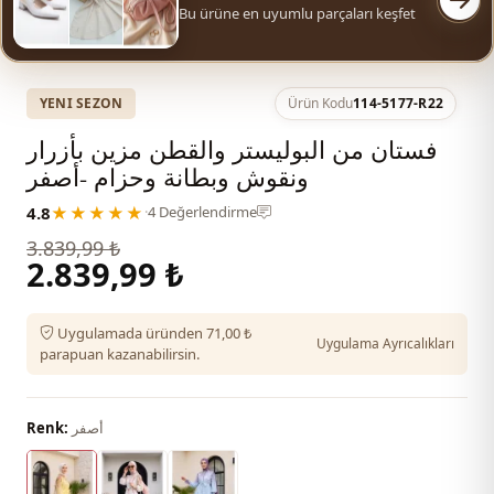
Bu ürüne en uyumlu parçaları keşfet
YENI SEZON
Ürün Kodu
114-5177-R22
فستان من البوليستر والقطن مزين بأزرار
ونقوش وبطانة وحزام -أصفر
4.8
★★★★★
·
4 Değerlendirme
3.839,99 ₺
2.839,99 ₺
Uygulamada üründen 71,00 ₺
Uygulama Ayrıcalıkları
parapuan kazanabilirsin.
أصفر
Renk: