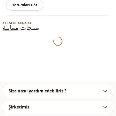
Yorumları Gör
ملاحظة: قد يكون هناك اختلاف في الدرجة اللونية في لون المنتج
بسبب لقطات المفهوم.
الغسيل: يغسل عند 30 درجة.
ZERAFET SEÇKISI
منتجات مماثلة
ياقة القاضي
ياقة
Yukleniyor...
موسمي
الموسم
ساتان
قماش
بوليستر
قماش
فستان
الفئة
قصة مستقيمة
الصورة الظلية
Size nasıl yardım edebiliriz ?
ماكسي
الطول
Şirketimiz
كلاسيكي
الأناقة