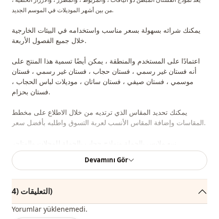
من بين أشهر الموديلات في الموسم الجديد.
يمكنك شرائه بسهولة بسعر مناسب واستخدامه في البيئات الخارجية
خلال جميع الفصول الأربعة.
اعتمادًا على المستخدم والمنطقة ، يمكن أيضًا تسمية هذا المنتج على
أنه فستان غير رسمي ، فستان حجاب ، فستان غير رسمي ، فستان
موسمي ، فستان صيفي ، فستان ساتان ، موديلات لباس الحجاب ،
فستان بحزام.
يمكنك تحديد المقاس الذي ترتديه من خلال الاطلاع على مخطط
المقاسات وإضافة المقاس الأنسب لعربة التسوق واطلبه بأفضل سعر.
نبيع ملابس بالجملة ونماذج حجاب بالجملة للمحلات والمتاجر.
Devamını Gör
لشراء الملابس بالجملة والاطلاع على أسعار الجملة الخاصة ، يكفي أن تصبح عضوًا
في موقعنا وإرسال معلوماتك إلى خط الواتساب 0545695 05 91 للموافقة عليها.
التعليقات (4)
ملاحظة: يتكون محتوى المنتج من الفستان. (تستخدم الأوشحة والأحذية
والحقائب والمجوهرات لأغراض الديكور.)
Yorumlar yüklenemedi.