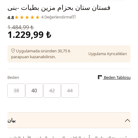
فستان ستان بحزام مزين بطيات -بنى
4.8
★★★★★
·
4 Değerlendirme
1.484,99 ₺
1.229,99 ₺
Uygulamada üründen 30,75 ₺
Uygulama Ayrıcalıkları
parapuan kazanabilirsin.
Beden
Beden Tablosu
38
40
42
44
بيان
يُعد نموذج الفستان المبطّن ذو الياقات ، والمربوط ، والمطرز ، والأزرار الخلفية ،