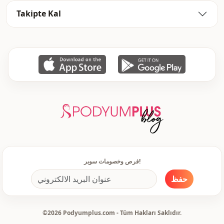
منسوج
نوع النسيج
Takipte Kal
متوسط
السماكة
عادي
القالب
كم طويل
تفاصيل الكم
معيار
تفاصيل الكم
ذو حزام
الخصر
ذو حزام
تفاصيل
دعوة
الاستخدام
فرص وخصومات سوبر!
حفظ
©2026 Podyumplus.com - Tüm Hakları Saklıdır.