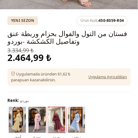
YENI SEZON
Ürün Kodu
450-8059-R04
فستان من التول والفوال بحزام وربطة عنق
وتفاصيل الكشكشة -بوردو
3.334,99 ₺
2.464,99 ₺
Uygulamada üründen 61,62 ₺
Uygulama Ayrıcalıkları
parapuan kazanabilirsin.
بوردو
Renk:
ريشي
بوردو
بودرة
أصفر