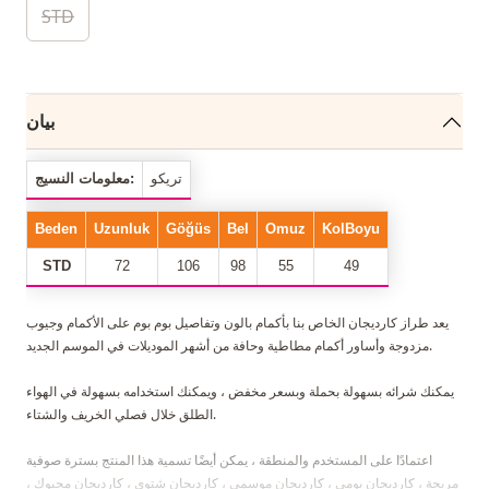
STD
بيان
تريكو
معلومات النسيج:
Beden
Uzunluk
Göğüs
Bel
Omuz
KolBoyu
STD
72
106
98
55
49
يعد طراز كارديجان الخاص بنا بأكمام بالون وتفاصيل بوم بوم على الأكمام وجيوب
مزدوجة وأساور أكمام مطاطية وحافة من أشهر الموديلات في الموسم الجديد.
يمكنك شرائه بسهولة بحملة وبسعر مخفض ، ويمكنك استخدامه بسهولة في الهواء
الطلق خلال فصلي الخريف والشتاء.
اعتمادًا على المستخدم والمنطقة ، يمكن أيضًا تسمية هذا المنتج بسترة صوفية
مريحة ، كارديجان يومي ، كارديجان موسمي ، كارديجان شتوي ، كارديجان محبوك ،