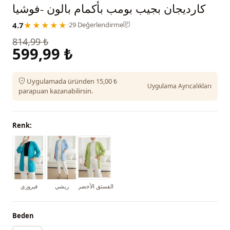
كارديجان بجيب بومب بأكمام بالون -فوشيا
4.7
★★★★★
·
29 Değerlendirme
814,99 ₺
599,99 ₺
Uygulamada üründen 15,00 ₺
Uygulama Ayrıcalıkları
parapuan kazanabilirsin.
Renk:
الفستق الأخضر
ريشي
فيروزي
Beden