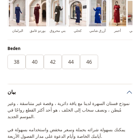
 النيلي
أحمر
أزرق شامي
كحلي
بني محروق
بوردو غامق
البرلمان
Beden
38
40
42
44
46
بيان
نموذج فستان السهرة لدينا مع ياقة دائرية ، وقصة غير متناسقة ، وغير
مُبطن ، ونصف سحاب إلى الخلف ، هو أحد أكثر القطع رواجًا في
الموسم الجديد.
يمكنك بسهولة شرائه بحملة وسعر مخفض واستخدامه بسهولة في
أيامك الخاصة وأيام الدعوة على مدار الفصول الأربعة.