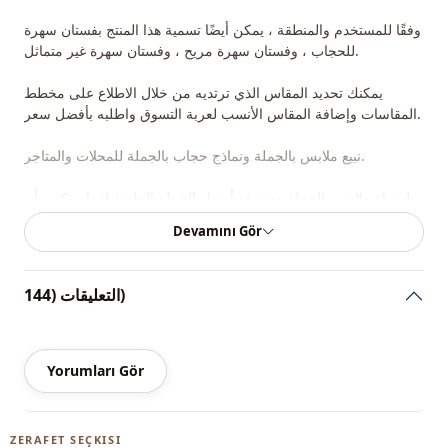
وفقًا للمستخدم والمنطقة ، يمكن أيضًا تسمية هذا المنتج بفستان سهرة
للحجاب ، وفستان سهرة مريح ، وفستان سهرة غير متماثل.
يمكنك تحديد المقاس الذي ترتديه من خلال الاطلاع على مخطط
المقاسات وإضافة المقاس الأنسب لعربة التسوق واطلبه بأفضل سعر.
نبيع ملابس بالجملة ونماذج حجاب بالجملة للمحلات والمتاجر.
لشراء ملابس بالجملة ومعرفة أسعار الجملة الخاصة لدينا ، يكفي أن
تصبح عضوًا في موقعنا وإرسال معلوماتك إلى خط WhatsApp الخاص
Devamını Gör
بنا على 0545695 05 91 للموافقة.
ملاحظة: قد يكون هناك اختلاف في الدرجة اللونية في لون المنتج
التعليقات (144)
بسبب لقطات المفهوم.
ياقة مدوَّرة
ياقة
Yorumları Gör
موسمي
الموسم
Ar
قماش
ZERAFET SEÇKISI