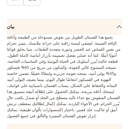
بيان
يجمع هذا الفستان الطويل بين نقوش مستوحاة من الطبيعة وأناقة
الياقة الصينية، ليضفي لمسة راقية على خزانة ملابسك. يتميز بحزام
من نفس القماش عند الخصر وتنورة متعددة الطبقات، مما يخلق قوامًا
أنثويًا أنيقًا، كما أنه عملي بفضل تصميمه بأزرار أمامية كاملة الطول.
قطعة خالدة تُبرز أسلوبك في الحياة اليومية وفي المناسبات الخاصة.
نسيجه المنسوج عالي الجودة، والمكون من مزيج من 65% فيسكوز
و35% بولي أميد، يمنحه نعومة حريرية ولمعانًا خفيفًا. تضمن خاصية
التهوية في الفسكوز انتعاشًا طوال اليوم، بينما يضيف البولي أميد
المتانة والحفاظ على الشكل. ينساب الفستان بانسيابية على قوامك،
ليمنحك أناقة مريحة. يمكنكِ الحصول على إطلالة أنيقة بتنسيق هذا
الفستان المنقوش مع حذاء باليه مسطح من الجلد أو صندل بكعب عالٍ
يُبرز الحزام. في الأجواء الباردة، يمكنكِ إكمال إطلالتكِ بمعطف ترنش
أنيق أو جاكيت جلد قصير. باختيار إكسسوارات بألوان طبيعية، يمكنكِ
إبراز نقوش الفستان المميزة والتألق في جميع الفصول.