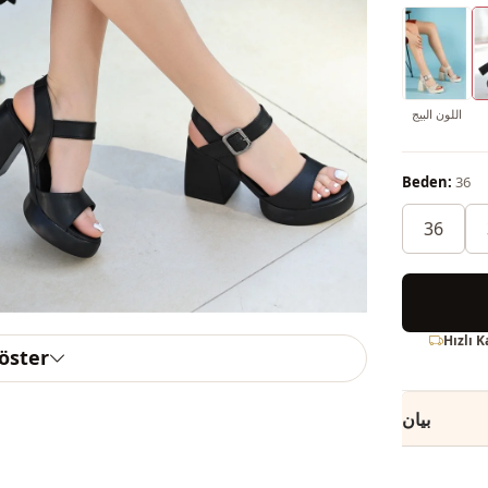
اللون البيج
Beden:
36
36
Hızlı 
göster
بيان