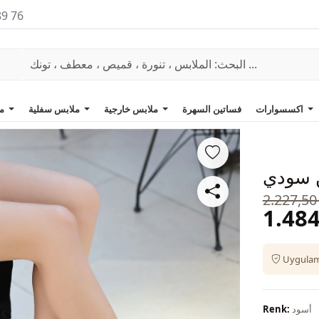
89 76
اكسسوارات
فساتين السهرة
ملابس خارجية
ملابس سفلية
ملابس علوية
ن سودي
2.227,50
1.484
Uygulama
أسود
Renk: