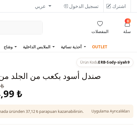
اشترك
تسجيل الدخول
عربي
0
سلة
المفضلات
OUTLET
أحذية نسائية
الملابس الداخلية
وشاح
Ürün Kodu
ERB-Sody-siyah9
صندل أسود بكعب من الجلد م
 ₺
,99 ₺
da üründen 37,12 ₺ parapuan kazanabilirsin.
Uygulama Ayrıcalıkları