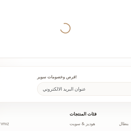
Yukleniyor...
فرص وخصومات سوبر!
فئات المنتجات
بنطال
هوديز & سويت
ımız