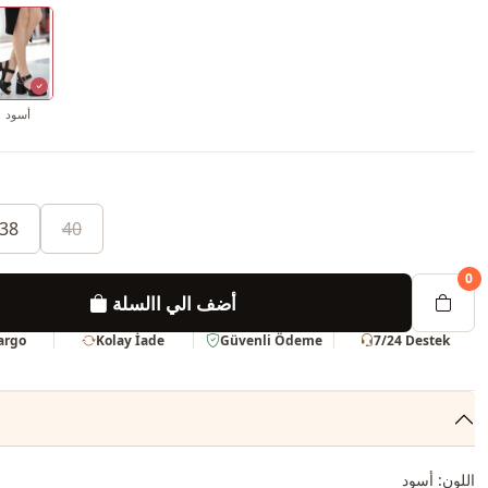
أسود
38
40
0
أضف الي االسلة
Kargo
Kolay İade
Güvenli Ödeme
7/24 Destek
اللون: أسود