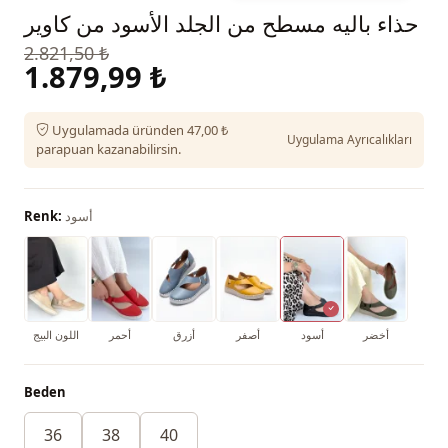
حذاء باليه مسطح من الجلد الأسود من كاوير
2.821,50 ₺
1.879,99 ₺
Uygulamada üründen 47,00 ₺
Uygulama Ayrıcalıkları
parapuan kazanabilirsin.
أسود
Renk:
أخضر
أسود
أصفر
أزرق
أحمر
اللون البيج
Beden
36
38
40