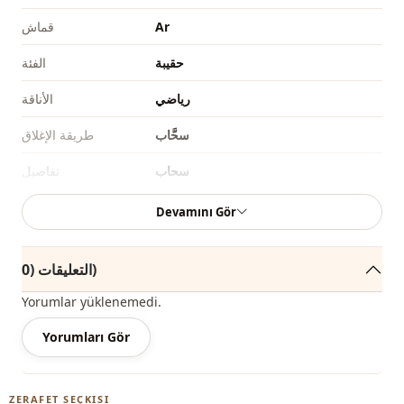
Ar
قماش
حقيبة
الفئة
رياضي
الأناقة
سحَّاب
طريقة الإغلاق
سحاب
تفاصيل
يومي
الاستخدام
Devamını Gör
سفر
الاستخدام
التعليقات (0)
Yorumlar yüklenemedi.
Yorumları Gör
ZERAFET SEÇKISI