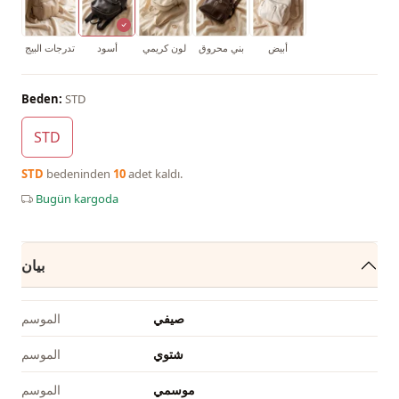
أبيض
بني محروق
لون كريمي
أسود
تدرجات البيج
Beden:
STD
STD
STD
bedeninden
10
adet kaldı.
Bugün kargoda
بيان
صيفي
الموسم
شتوي
الموسم
موسمي
الموسم