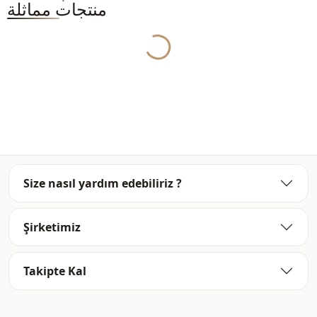
منتجات مماثلة
Yukleniyor...
Size nasıl yardım edebiliriz ?
Şirketimiz
Takipte Kal