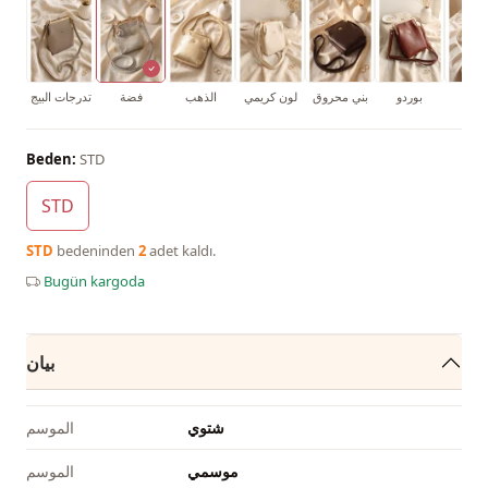
بيض
بوردو
بني محروق
لون كريمي
الذهب
فضة
تدرجات البيج
Beden:
STD
STD
STD
bedeninden
2
adet kaldı.
Bugün kargoda
بيان
شتوي
الموسم
موسمي
الموسم