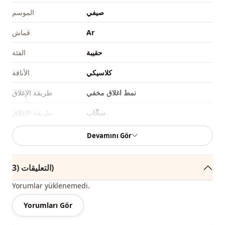
صيفي
الموسم
Ar
قماش
حقيبة
الفئة
كلاسيكي
الأناقة
نمط اغلاق مخفي
طريقة الإغلاق
سحَّاب
طريقة الإغلاق
Ar
طريقة الإغلاق
Devamını Gör
سحاب
تفاصيل
التعليقات (3)
يومي
الاستخدام
Yorumlar yüklenemedi.
Yorumları Gör