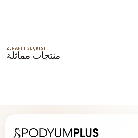
ZERAFET SEÇKISI
منتجات مماثلة