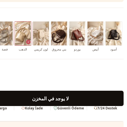
أسود
أبيض
بوردو
بني محروق
لون كريمي
الذهب
فضة
لا يوجد في المخزن
Kargo
Kolay İade
Güvenli Ödeme
7/24 Destek