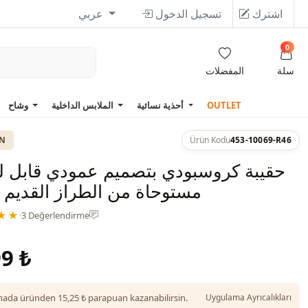
اشترك
تسجيل الدخول
عربي
0
سلة
المفضلات
OUTLET
أحذية نسائية
الملابس الداخلية
وشاح
ON
Ürün Kodu
453-10069-R46
حقيبة كروسبودي بتصميم عمودي قابل لل
مستوحاة من الطراز القديم 
★★
·
3 Değerlendirme
9 ₺
da üründen 15,25 ₺ parapuan kazanabilirsin.
Uygulama Ayrıcalıkları