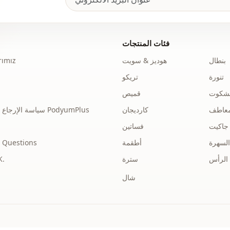
فئات المنتجات
بنطال
هوديز & سويت
ımız
تنورة
تريكو
نشكوت
قميص
عاطف
كارديجان
سياسة الإرجاع والاسترداد الخاصة بـ PodyumPlus
جاكيت
فساتين
السهرة
أطقمة
 Questions
الرأس
سترة
توضي
شال