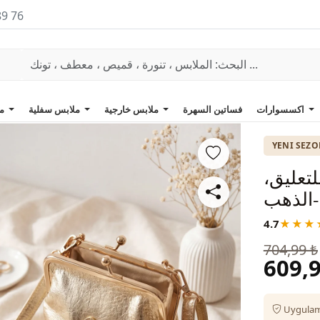
89 76
اكسسوارات
فساتين السهرة
ملابس خارجية
ملابس سفلية
ملابس علوية
YENI SEZ
تعليق،
-الذهب
4.7
★★★
704,99 ₺
609,9
Uygulama