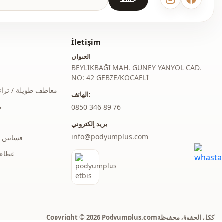
İletişim
العنوان
BEYLİKBAĞI MAH. GÜNEY YANYOL CAD.
NO: 42 GEBZE/KOCAELİ
معاطف طويلة / ترا
الهاتف:
م
‎0850 346 89 76
بريد إلكتروني
info@podyumplus.com
فساتين 
غطاء 
Copyright © 2026 Podyumplus.comككل الحقوق محفوظة