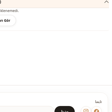
التعليقات 
يومي
üklenemedi.
rı Gör
تابعنا
حفظ