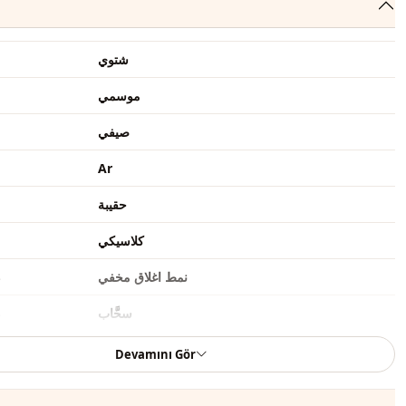
شتوي
موسمي
صيفي
Ar
حقيبة
كلاسيكي
نمط اغلاق مخفي
ط
سحَّاب
ط
Ar
ط
Devamını Gör
سحاب