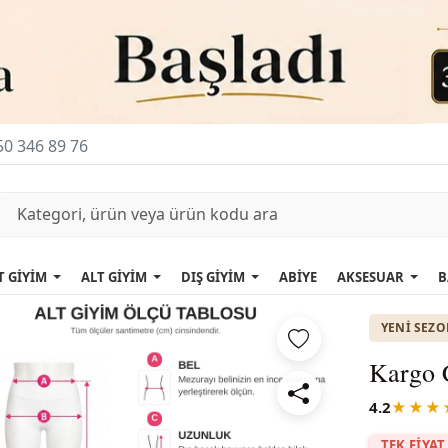
0 346 89 76
T GİYİM
ALT GİYİM
DIŞ GİYİM
ABİYE
AKSESUAR
B
YENI SEZ
Kargo 
4.2
★★★
TEK FİYAT