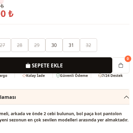
 ₺
0 ₺
27
28
29
30
31
32
0
SEPETE EKLE
Kargo
Kolay İade
Güvenli Ödeme
7/24 Destek
klaması
eli, arkada ve önde 2 cebi bulunun, bol paça kot pantolon
yeni sezonun en çok sevilen modelleri
arasında yer almaktadır.