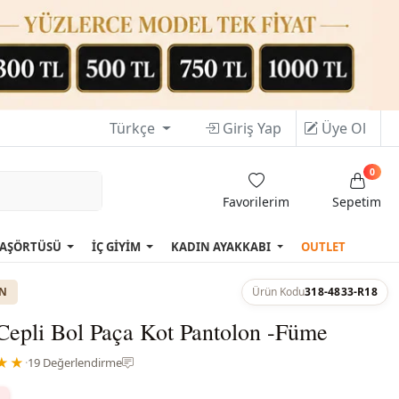
Türkçe
Giriş Yap
Üye Ol
0
Favorilerim
Sepetim
AŞÖRTÜSÜ
İÇ GİYİM
KADIN AYAKKABI
OUTLET
ON
Ürün Kodu
318-4833-R18
Cepli Bol Paça Kot Pantolon -Füme
★★
·
19 Değerlendirme