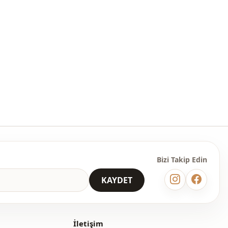
Mevsimlik
Kot
Denim
Pantolon
Spor
̇
Dokuma
Orta
Regular
Bizi Takip Edin
i̇
Düğmeli
KAYDET
Bol paça
Normal bel
İletişim
Çift cepli