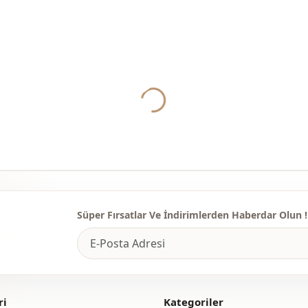
Mevsi̇m
Kumaş
Kumaş
Kategori̇
Yukleniyor...
Sti̇l
Dokuma ti̇pi
Kalinlik
Kalip
Süper Fırsatlar Ve İndirimlerden Haberdar Olun !
Kapama şekl
Paça
Bel
ri
Kategoriler
Cep