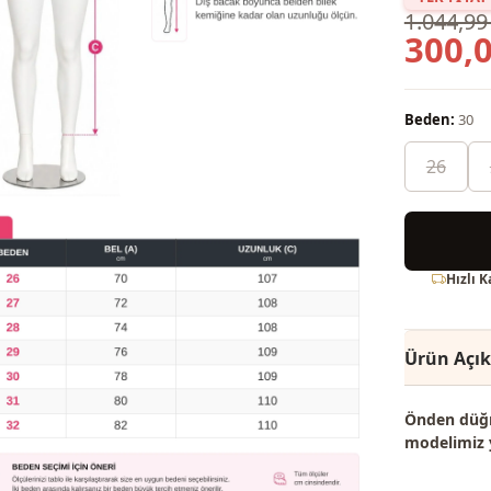
1.044,99
300,0
Beden:
30
26
Hızlı 
Ürün Açı
Önden düğm
modelimiz