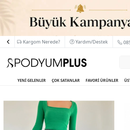
Kargom Nerede?
Yardım/Destek
085
YENİ GELENLER
ÇOK SATANLAR
FAVORİ ÜRÜNLER
ÜS