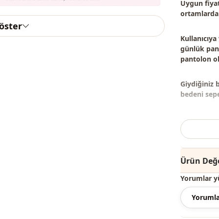
Uygun fiyat
ortamlarda 
göster
Kullanıcıya
günlük pant
pantolon
ol
Giydiğiniz 
bedeni sepet
Not: Ürün i
ve takılar 
Not:
Ürünün 
Ürün Değe
Yorumlar y
Yıkama:
30 
Yorumla
%80 Pamuk 