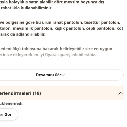
ıyla kolaylıkla satın alabilir dört mevsim boyunca dış
rahatlıkla kullanabilirsiniz.
 ve bölgesine göre bu ürün
rahat pantolon, tesettür pantolon,
olon, mevsimlik pantolon, kışlık pantolon, cepli pantolon, kot
arak da adlandırılabilir.
bedeni ölçü tablosuna bakarak belirleyebilir size en uygun
inize ekleyerek en iyi fiyata sipariş edebilirsiniz.
çeriği pantolondan oluşmaktadır. (Kazak, ayakkabı, şal, çanta
Devamını Gör
dekor amaçlı kullanılmaktadır.)
renginde konsept çekimlerinden dolayı ton farklılığı olabilir.
rlendirmeleri
(19)
üklenemedi.
derecede yıkayınız.
rı Gör
, %20 Polyester