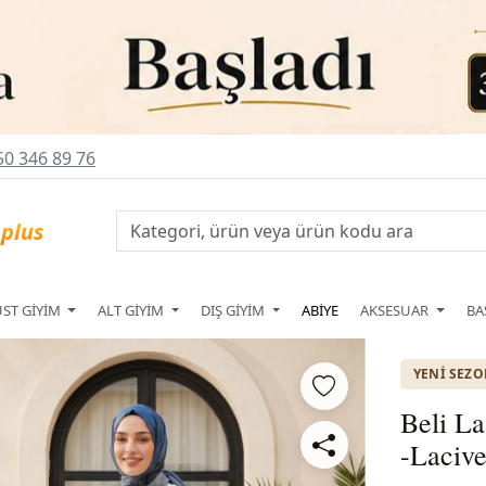
0 346 89 76
ÜST GİYİM
ALT GİYİM
DIŞ GİYİM
ABİYE
AKSESUAR
BA
YENI SEZ
Beli La
-Lacive