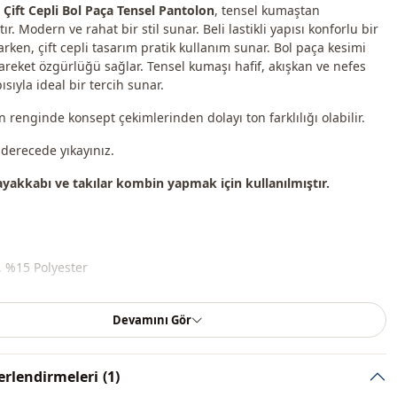
i Çift Cepli Bol Paça Tensel Pantolon
, tensel kumaştan
ır. Modern ve rahat bir stil sunar. Beli lastikli yapısı konforlu bir
rken, çift cepli tasarım pratik kullanım sunar. Bol paça kesimi
reket özgürlüğü sağlar. Tensel kumaşı hafif, akışkan ve nefes
ısıyla ideal bir tercih sunar.
 renginde konsept çekimlerinden dolayı ton farklılığı olabilir.
 derecede yıkayınız.
 ayakkabı ve takılar kombin yapmak için kullanılmıştır.
, %15 Polyester
Yazlık
Devamını Gör
Tensel
rlendirmeleri
(1)
Pantolon