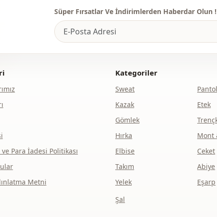
Cep
Süper Fırsatlar Ve İndirimlerden Haberdar Olun !
Detay
Kullanim
Kullanim
ri
Kategoriler
ımız
Sweat
Panto
ı
Kazak
Etek
Gömlek
Trenç
i
Hırka
Mont 
e Para İadesi Politikası
Elbise
Ceket
ular
Takım
Abiye
dınlatma Metni
Yelek
Eşarp
Şal