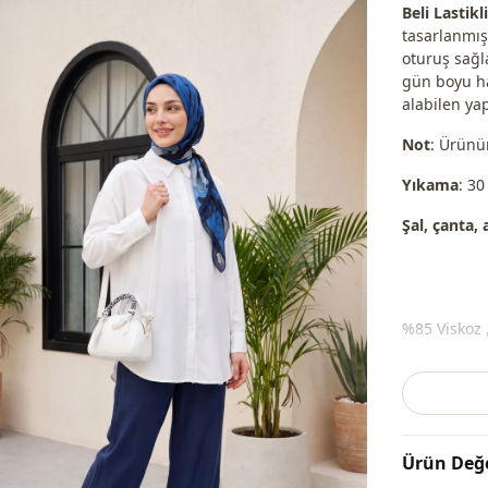
Beli Lastikl
tasarlanmışt
oturuş sağla
gün boyu ha
alabilen yap
Not
: Ürünün
Yıkama
: 30
Şal, çanta,
%85 Viskoz 
Mevsi̇m
Kumaş
Ürün Değe
Kategori̇