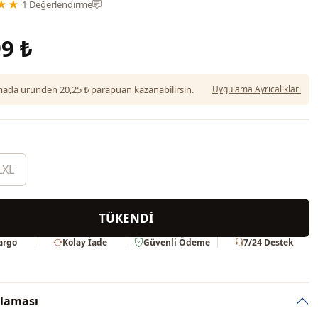
★★
·
1 Değerlendirme
9 ₺
da üründen 20,25 ₺ parapuan kazanabilirsin.
Uygulama Ayrıcalıkları
LXL
TÜKENDİ
Kargo
Kolay İade
Güvenli Ödeme
7/24 Destek
klaması