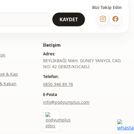
Çift cepli
Bizi Takip Edin
Cepli
KAYDET
Günlük
Seyahat
İletişim
Adres:
lon
BEYLİKBAĞI MAH. GÜNEY YANYOL CAD.
NO: 42 GEBZE/KOCAELİ
kot & Kap
Telefon:
& Kaban
‎0850 346 89 76
E-Posta
info@podyumplus.com