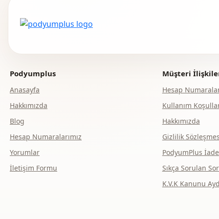
Podyumplus
Müşteri İlişkile
Anasayfa
Hesap Numaralar
Hakkımızda
Kullanım Koşullar
Blog
Hakkımızda
Hesap Numaralarımız
Gizlilik Sözleşmes
Yorumlar
PodyumPlus İade v
İletişim Formu
Sıkça Sorulan Sor
K.V.K Kanunu Ay