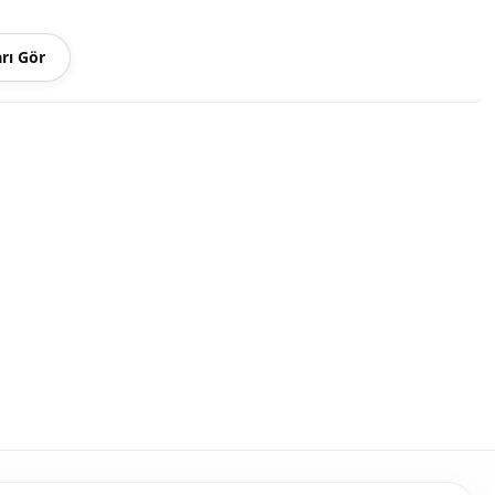
m
Dökümlü
rı Gör
Maxi
Spor
̇
Dokuma
İnce
Salaş
Yüksek bel
i̇
Bağcıklı
Bol paça
Geniş paça
Beli lastikli