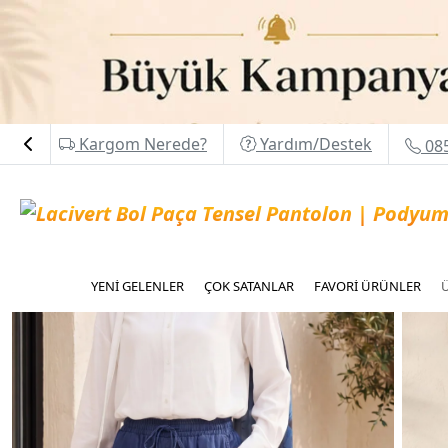
Kargom Nerede?
Yardım/Destek
085
YENİ GELENLER
ÇOK SATANLAR
FAVORİ ÜRÜNLER