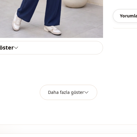
Si̇luet / for
Yorumla
Uzunluk
Sti̇l
Dokuma ti̇pi
göster
Kalinlik
Kalip
Kalip
Kapama şekl
Daha fazla göster
Paça
Paça
Bel