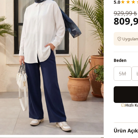
5.0
★★★
929,99 ₺
809,9
Uygulama
Beden
SM
Hızlı 
Ürün Açı