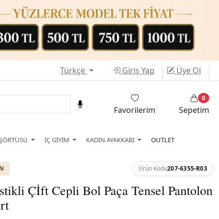
Türkçe
Giriş Yap
Üye Ol
0
Favorilerim
Sepetim
ŞÖRTÜSÜ
İÇ GİYİM
KADIN AYAKKABI
OUTLET
ON
Ürün Kodu
207-6355-R03
stikli Çİft Cepli Bol Paça Tensel Pantolon
rt