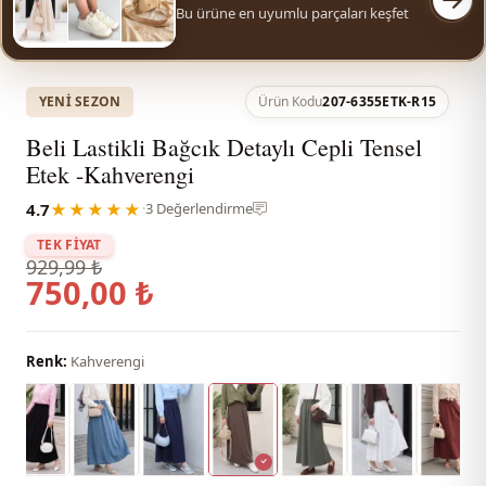
Bu ürüne en uyumlu parçaları keşfet
YENI SEZON
Ürün Kodu
207-6355ETK-R15
Beli Lastikli Bağcık Detaylı Cepli Tensel
Etek -Kahverengi
4.7
★★★★★
·
3 Değerlendirme
TEK FİYAT
929,99 ₺
750,00 ₺
Renk:
Kahverengi