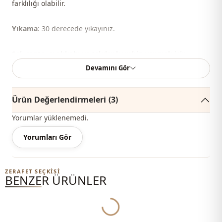
farklılığı olabilir.
Yıkama
: 30 derecede yıkayınız.
Şal, çanta, ayakkabı ve takılar kombin yapmak için
kullanılmıştır.
Devamını Gör
%80 Pamuk , %20 Polyester
Ürün Değerlendirmeleri
(3)
Mevsi̇m
Yazlık
Yorumlar yüklenemedi.
Kumaş
Tensel
Yorumları Gör
Kategori̇
Etek
Si̇luet / form
A kesim
ZERAFET SEÇKISI
BENZER ÜRÜNLER
Uzunluk
Maxi
Sti̇l
Spor