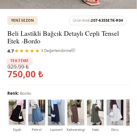
YENI SEZON
Ürün Kodu
207-6355ETK-R04
Beli Lastikli Bağcık Detaylı Cepli Tensel
Etek -Bordo
4.7
★★★★★
·
3 Değerlendirme
TEK FİYAT
929,99 ₺
750,00 ₺
Renk:
Bordo
Siyah
Petrol
Lacivert
Kahverengi
Haki
Ekru
Bor