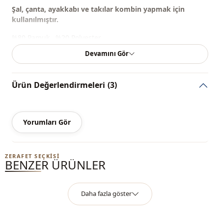
Şal, çanta, ayakkabı ve takılar kombin yapmak için
kullanılmıştır.
%80 Pamuk , %20 Polyester
Devamını Gör
Mevsi̇m
Yazlık
Kumaş
Tensel
Ürün Değerlendirmeleri
(3)
Kategori̇
Etek
Si̇luet / form
A kesim
Yorumları Gör
Uzunluk
Maxi
ZERAFET SEÇKISI
Sti̇l
Spor
BENZER ÜRÜNLER
Dokuma ti̇pi̇
Dokuma
Daha fazla göster
Kalinlik
İnce
Kalip
Regular