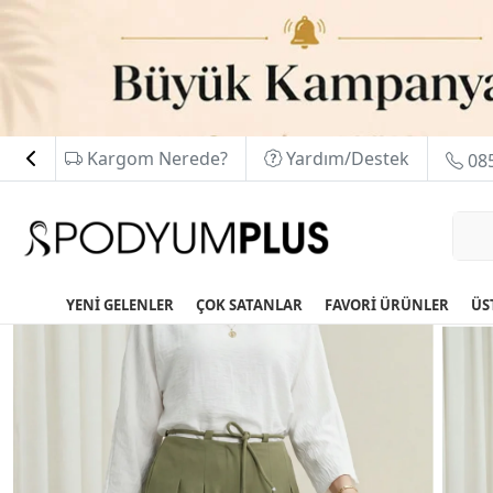
Kargom Nerede?
Yardım/Destek
085
YENİ GELENLER
ÇOK SATANLAR
FAVORİ ÜRÜNLER
ÜS