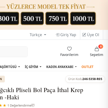
Türkçe
Giriş Yap
Üye Ol
0
Favorilerim
Sepetim
AŞÖRTÜSÜ
İÇ GİYİM
KADIN AYAKKABI
OUTLET
ON
Ürün Kodu
246-5358-R05
ğcıklı Pliseli Bol Paça İthal Krep
n -Haki
★★
·
1 Değerlendirme