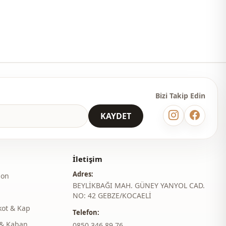
i̇
Fermuarlı
Bizi Takip Edin
KAYDET
İletişim
Adres:
lon
BEYLİKBAĞI MAH. GÜNEY YANYOL CAD.
NO: 42 GEBZE/KOCAELİ
kot & Kap
Telefon:
& Kaban
‎0850 346 89 76