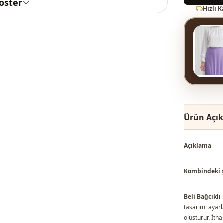
göster
Hızlı 
Ürün Açı
Açıklama
Kombindeki şa
Beli Bağcıklı
tasarımı ayarl
oluşturur. İth