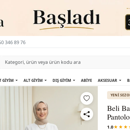
0 346 89 76
T GİYİM
ALT GİYİM
DIŞ GİYİM
ABİYE
AKSESUAR
B
YENI SEZ
Beli Ba
Pantolo
1.0
★★★