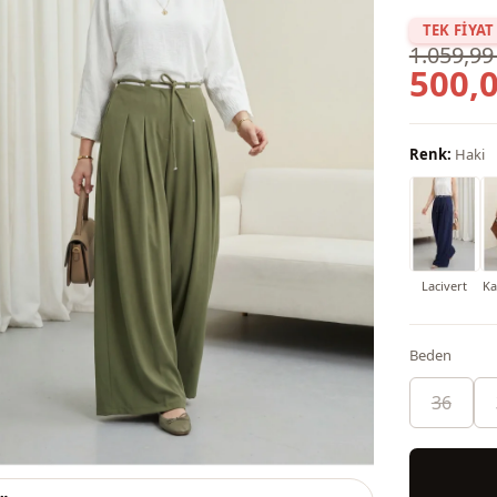
TEK FİYAT
1.059,99
500,0
Renk:
Haki
Lacivert
Ka
Beden
36