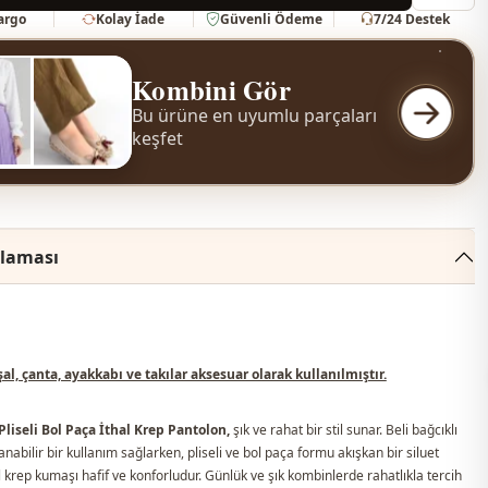
Kargo
Kolay İade
Güvenli Ödeme
7/24 Destek
Kombini Gör
Bu ürüne en uyumlu parçaları
keşfet
klaması
l, çanta, ayakkabı ve takılar aksesuar olarak kullanılmıştır.
 Pliseli Bol Paça İthal Krep Pantolon,
şık ve rahat bir stil sunar. Beli bağcıklı
anabilir bir kullanım sağlarken, pliseli ve bol paça formu akışkan bir siluet
al krep kumaşı hafif ve konforludur. Günlük ve şık kombinlerde rahatlıkla tercih