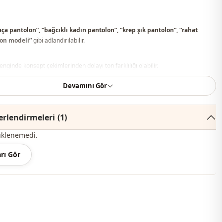
paça pantolon”, “bağcıklı kadın pantolon”, “krep şık pantolon”, “rahat
lon modeli”
gibi adlandırılabilir.
ginde konsept çekimlerinden dolayı ton farklılığı olabilir.
Devamını Gör
recede yıkayınız.
ster
rlendirmeleri
(1)
Pantolon
üklenemedi.
Krep
rı Gör
Mevsimlik
Kemerli
Geniş paça