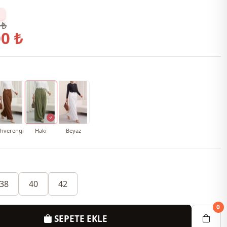
 ₺
0 ₺
hverengi
Haki
Beyaz
38
40
42
0
SEPETE EKLE