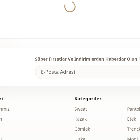
Kapama şekl
Süper Fırsatlar Ve İndirimlerden Haberdar Olun !
ri
Kategoriler
ımız
Sweat
Panto
ı
Kazak
Etek
Gömlek
Trenç
i
Hırka
Mont 