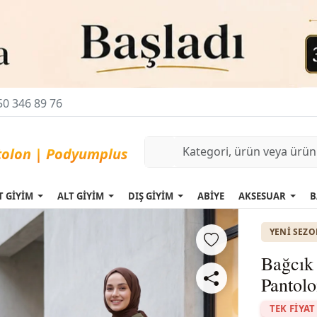
0 346 89 76
T GİYİM
ALT GİYİM
DIŞ GİYİM
ABİYE
AKSESUAR
B
YENI SEZ
Bağcık 
Pantol
TEK FİYAT