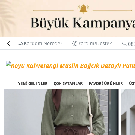
Kargom Nerede?
Yardım/Destek
085
YENİ GELENLER
ÇOK SATANLAR
FAVORİ ÜRÜNLER
ÜS