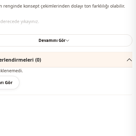
 renginde konsept çekimlerinden dolayı ton farklılığı olabilir.
 derecede yıkayınız.
k
Devamını Gör
Yazlık
Pamuk
rlendirmeleri
(0)
üklenemedi.
Müslin
rı Gör
Pantolon
m
Düz kesim
Maxi
Spor
̇
Dokuma