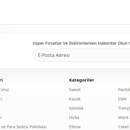
Kalinlik
Kalip
Paça
Bel
Süper Fırsatlar Ve İndirimlerden Haberdar Olun !
Cep
Detay
Detay
ri
Kategoriler
Kullanim
ımız
Sweat
Panto
ı
Kazak
Etek
Kullanim
Gömlek
Trenç
i
Hırka
Mont 
e Para İadesi Politikası
Elbise
Ceket