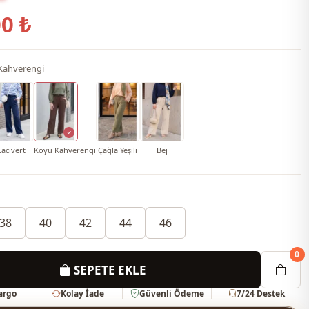
0 ₺
Kahverengi
Lacivert
Koyu Kahverengi
Çağla Yeşili
Bej
38
40
42
44
46
0
SEPETE EKLE
Kargo
Kolay İade
Güvenli Ödeme
7/24 Destek