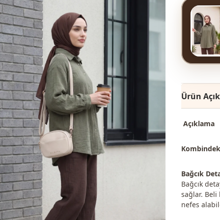
Ürün Açı
Açıklama
Kombindeki 
Bağcık Deta
Bağcık detay
sağlar. Beli
nefes alabil