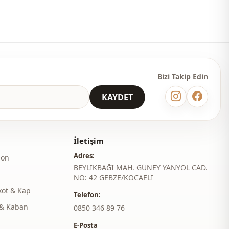
İnce
Regular
Düz paça
Beli lastikli
Bizi Takip Edin
Çift cepli
KAYDET
Cepli
Düz
İletişim
Adres:
Günlük
lon
BEYLİKBAĞI MAH. GÜNEY YANYOL CAD.
Seyahat
NO: 42 GEBZE/KOCAELİ
kot & Kap
Telefon:
& Kaban
‎0850 346 89 76
E-Posta