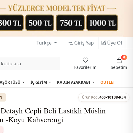
Türkçe
Giriş Yap
Üye Ol
0
Favorilerim
Sepetim
AŞÖRTÜSÜ
İÇ GİYİM
KADIN AYAKKABI
OUTLET
ON
Ürün Kodu
400-10138-R54
Detaylı Cepli Beli Lastikli Müslin
on -Koyu Kahverengi