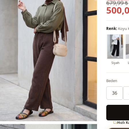
679,99 ₺
500,0
Renk:
Koyu 
Siyah
Beden
36
Hızlı 