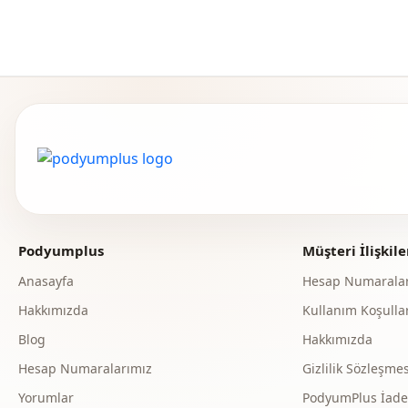
Podyumplus
Müşteri İlişkile
Anasayfa
Hesap Numaralar
Hakkımızda
Kullanım Koşullar
Blog
Hakkımızda
Hesap Numaralarımız
Gizlilik Sözleşmes
Yorumlar
PodyumPlus İade v