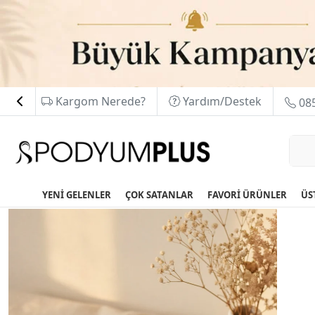
Kargom Nerede?
Yardım/Destek
085
YENİ GELENLER
ÇOK SATANLAR
FAVORİ ÜRÜNLER
ÜS