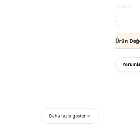
Mevsi̇m
Mevsi̇m
Mevsi̇m
Ürün Değe
Kumaş
Kategori̇
Yorumla
Sti̇l
Kapama şekl
Detay
Kullanim
Daha fazla göster