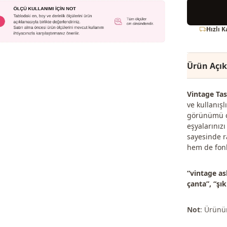
Hızlı 
Ürün Açı
Vintage Tas
ve kullanışl
görünümü ça
eşyalarınızı
sayesinde r
hem de fonk
“vintage as
çanta”, “şı
Not
: Ürünün