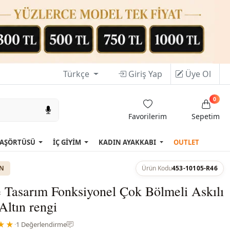
Türkçe
Giriş Yap
Üye Ol
0
Favorilerim
Sepetim
AŞÖRTÜSÜ
İÇ GİYİM
KADIN AYAKKABI
OUTLET
ON
Ürün Kodu
453-10105-R46
 Tasarım Fonksiyonel Çok Bölmeli Askılı
Altın rengi
★★
·
1 Değerlendirme