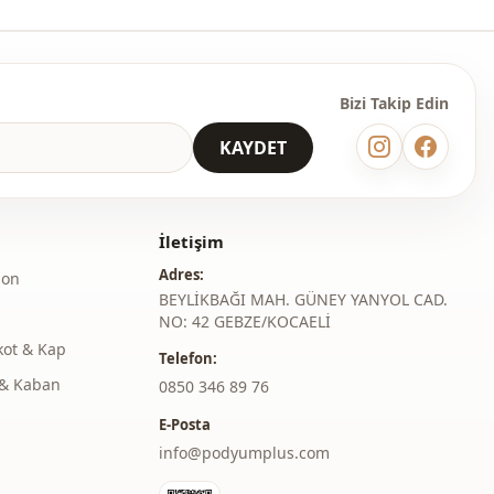
Bizi Takip Edin
KAYDET
İletişim
Adres:
lon
BEYLİKBAĞI MAH. GÜNEY YANYOL CAD.
NO: 42 GEBZE/KOCAELİ
kot & Kap
Telefon:
& Kaban
‎0850 346 89 76
E-Posta
info@podyumplus.com