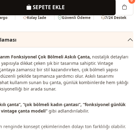
0
SEPETE EKLE
Kargo
Kolay İade
Güvenli Ödeme
7/24 Destek
klaması
arım Fonksiyonel Çok Bölmeli Askılı Çanta,
nostaljik detayları
ı yapısıyla dikkat çeken şık bir tasarıma sahiptir. Vintage
ntaya zamansız bir stil kazandırırken, çok bölmeli yapısı
 düzenli şekilde taşımanıza yardımcı olur. Askılı tasarımı
ahat kullanım sunan bu çanta, günlük kombinlerde hem şıklığı
siyonelliği bir arada sunar.
kılı çanta”, “çok bölmeli kadın çantası”, “fonksiyonel günlük
k vintage çanta modeli”
gibi adlandırılabilir.
 renginde konsept çekimlerinden dolayı ton farklılığı olabilir.