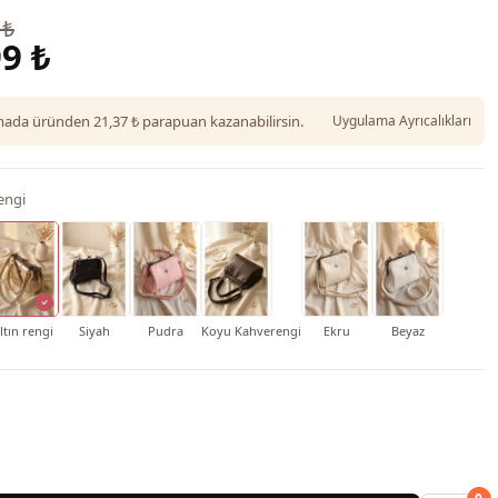
 ₺
9 ₺
da üründen 21,37 ₺ parapuan kazanabilirsin.
Uygulama Ayrıcalıkları
rengi
ltın rengi
Siyah
Pudra
Koyu Kahverengi
Ekru
Beyaz