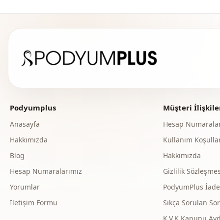
Podyumplus
Müşteri İlişkile
Anasayfa
Hesap Numaralar
Hakkımızda
Kullanım Koşullar
Blog
Hakkımızda
Hesap Numaralarımız
Gizlilik Sözleşmes
Yorumlar
PodyumPlus İade v
İletişim Formu
Sıkça Sorulan Sor
K.V.K Kanunu Ay