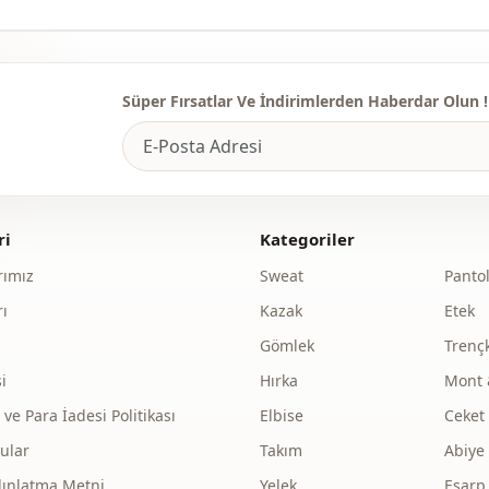
Süper Fırsatlar Ve İndirimlerden Haberdar Olun !
ri
Kategoriler
ımız
Sweat
Panto
ı
Kazak
Etek
Gömlek
Trenç
i
Hırka
Mont 
e Para İadesi Politikası
Elbise
Ceket
ular
Takım
Abiye
dınlatma Metni
Yelek
Eşarp