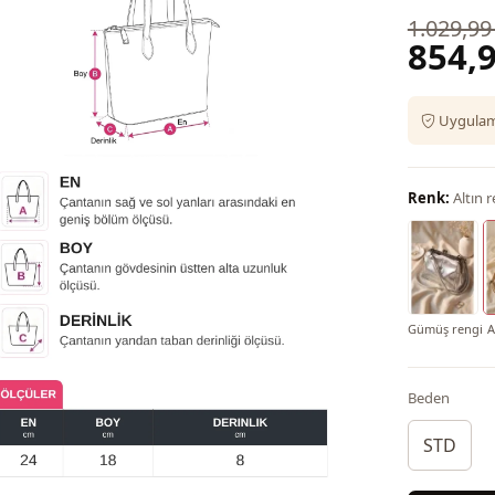
1.029,99
854,9
Uygulama
Renk:
Altın 
Gümüş rengi
A
Beden
STD