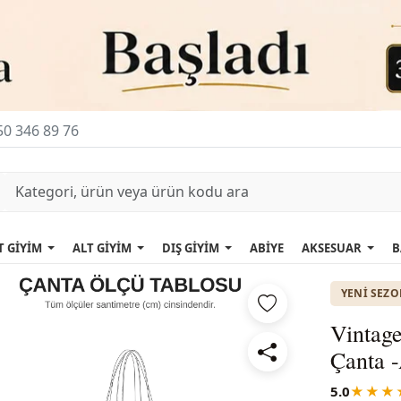
0 346 89 76
T GİYİM
ALT GİYİM
DIŞ GİYİM
ABİYE
AKSESUAR
B
YENI SEZ
Vintage
Çanta -
5.0
★★★