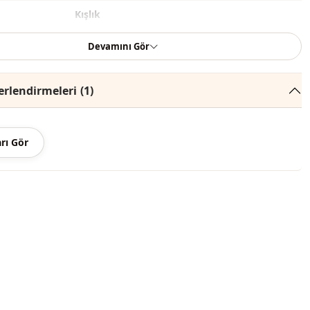
Kışlık
Mevsimlik
Devamını Gör
Yazlık
rlendirmeleri
(1)
Suni deri
Çanta
rı Gör
Spor
i̇
Kilit kapamalı
Fermuarlı
Günlük