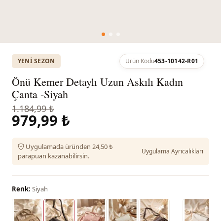
YENI SEZON
Ürün Kodu
453-10142-R01
Önü Kemer Detaylı Uzun Askılı Kadın
Çanta -Siyah
1.184,99 ₺
979,99 ₺
Uygulamada üründen 24,50 ₺
Uygulama Ayrıcalıkları
parapuan kazanabilirsin.
Renk:
Siyah