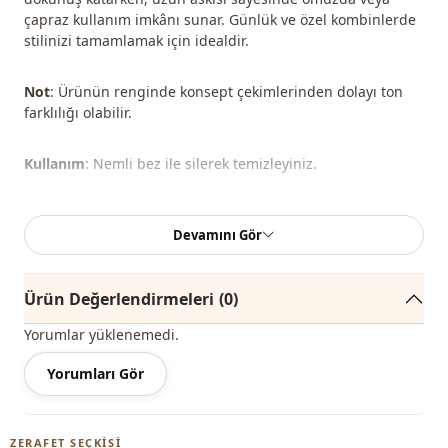
çapraz kullanım imkânı sunar. Günlük ve özel kombinlerde
stilinizi tamamlamak için idealdir.
Not
: Ürünün renginde konsept çekimlerinden dolayı ton
farklılığı olabilir.
Kullanım
: Nemli bez ile silerek temizleyiniz.
Mevsi̇m
Yazlık
Devamını Gör
Mevsi̇m
Kışlık
Ürün Değerlendirmeleri
(0)
Mevsi̇m
Mevsimlik
Yorumlar yüklenemedi.
Kumaş
Suni deri
Yorumları Gör
Kategori̇
Çanta
Sti̇l
Spor
ZERAFET SEÇKISI