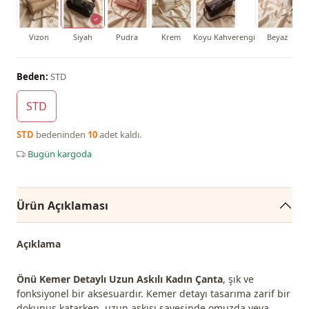
Vizon
Siyah
Pudra
Krem
Koyu Kahverengi
Beyaz
Beden:
STD
STD
STD
bedeninden
10
adet kaldı.
Bugün kargoda
Ürün Açıklaması
Açıklama
Önü Kemer Detaylı Uzun Askılı Kadın Çanta
, şık ve
fonksiyonel bir aksesuardır. Kemer detayı tasarıma zarif bir
dokunuş katarken, uzun askısı sayesinde omuzda veya