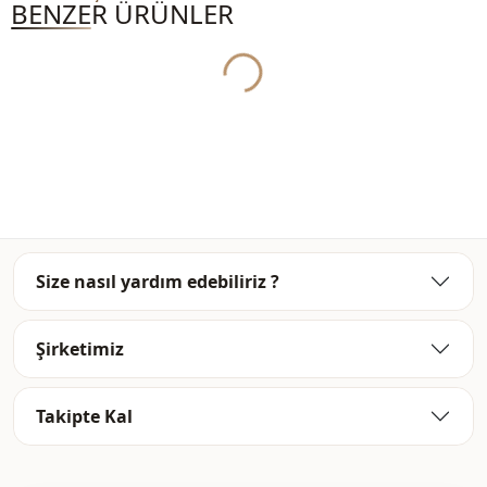
BENZER ÜRÜNLER
Kapama şekli̇
Fermuarlı
Yukleniyor...
Detay
Fermuarlı
Kullanim
Günlük
Kullanim
Seyahat
Size nasıl yardım edebiliriz ?
Şirketimiz
Takipte Kal