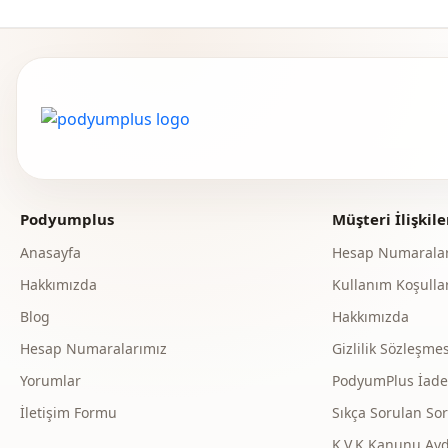
Podyumplus
Müşteri İlişkile
Anasayfa
Hesap Numaralar
Hakkımızda
Kullanım Koşullar
Blog
Hakkımızda
Hesap Numaralarımız
Gizlilik Sözleşmes
Yorumlar
PodyumPlus İade v
İletişim Formu
Sıkça Sorulan Sor
K.V.K Kanunu Ay