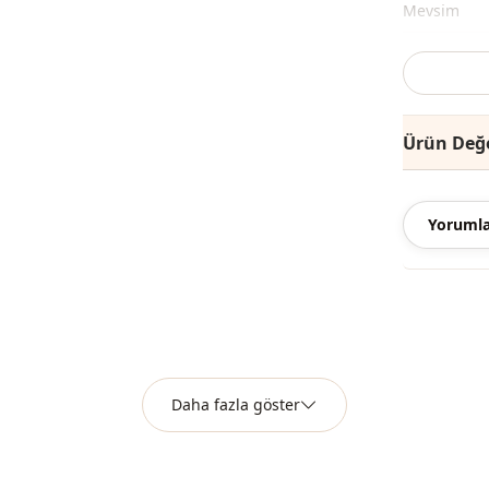
Mevsi̇m
Mevsi̇m
Kategori̇
Ürün Değe
Sti̇l
Kapama şekl
Yorumla
Kapama şekl
Kapama şekl
Detay
Kullanim
Kullanim
Daha fazla göster