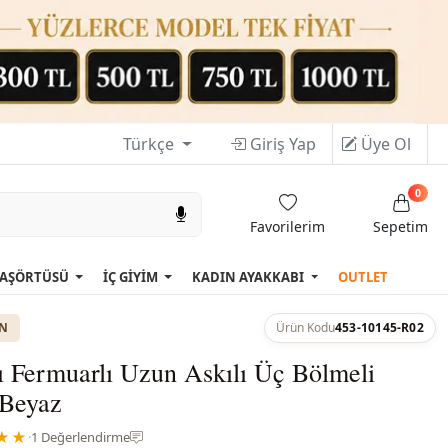
Türkçe
Giriş Yap
Üye Ol
0
Favorilerim
Sepetim
AŞÖRTÜSÜ
İÇ GİYİM
KADIN AYAKKABI
OUTLET
ON
Ürün Kodu
453-10145-R02
ı Fermuarlı Uzun Askılı Üç Bölmeli
-Beyaz
★★
·
1 Değerlendirme