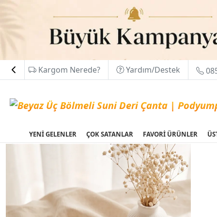
Kargom Nerede?
Yardım/Destek
085
YENİ GELENLER
ÇOK SATANLAR
FAVORİ ÜRÜNLER
ÜS