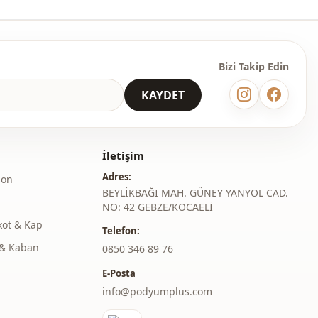
Bizi Takip Edin
KAYDET
İletişim
Adres:
lon
BEYLİKBAĞI MAH. GÜNEY YANYOL CAD.
NO: 42 GEBZE/KOCAELİ
kot & Kap
Telefon:
& Kaban
‎0850 346 89 76
E-Posta
info@podyumplus.com