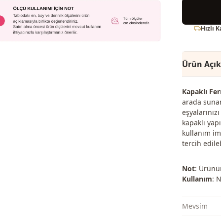
Hızlı 
Ürün Açı
Kapaklı Fer
arada sunan
eşyalarınızı
kapaklı yap
kullanım im
tercih edile
Not
: Ürünün
Kullanım
: 
Mevsi̇m