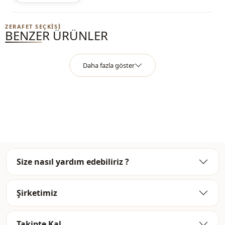
Detay
Fermuarlı
ZERAFET SEÇKISI
BENZER ÜRÜNLER
Kullanim
Günlük
Kullanim
Seyahat
Daha fazla göster
Size nasıl yardım edebiliriz ?
Şirketimiz
Takipte Kal