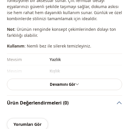
fonksiyonel bir aksesuar sunar. Çift fermuar detayı
eşyalarınızı güvenli şekilde taşımayı sağlar, dokuma askısı
ise hem rahat hem dayanıklı kullanım sunar. Günlük ve özel
kombinlerde stilinizi tamamlamak için idealdir.
Not
: Ürünün renginde konsept çekimlerinden dolayı ton
farklılığı olabilir.
Kullanım
: Nemli bez ile silerek temizleyiniz.
Mevsi̇m
Yazlık
Mevsi̇m
Kışlık
Mevsi̇m
Mevsimlik
Devamını Gör
Kumaş
Suni deri
Ürün Değerlendirmeleri
(0)
Kategori̇
Çanta
Sti̇l
Spor
Yorumları Gör
Kapama şekli̇
Fermuarlı